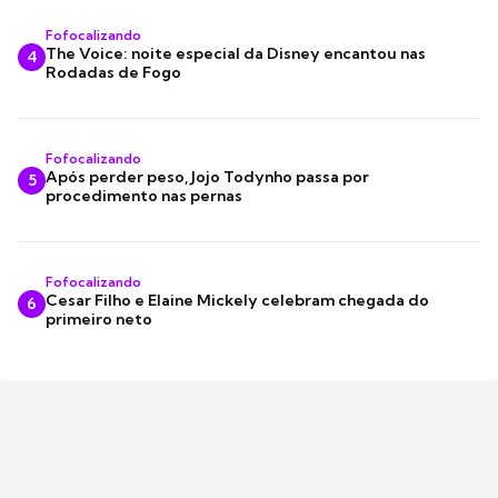
Fofocalizando
The Voice: noite especial da Disney encantou nas
4
Rodadas de Fogo
Fofocalizando
Após perder peso, Jojo Todynho passa por
5
procedimento nas pernas
Fofocalizando
Cesar Filho e Elaine Mickely celebram chegada do
6
primeiro neto