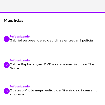
Mais lidas
Fofocalizando
1
Gabriel surpreende ao decidir se entregar à polícia
Fofocalizando
Gabi e Rapha lançam DVD e relembram início no The
2
Noite
Fofocalizando
Gustavo Mioto nega pedido de fã e ainda dá conselho
3
amoroso