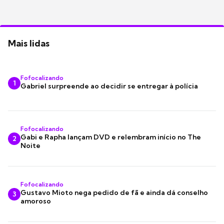
Mais lidas
Fofocalizando
1
Gabriel surpreende ao decidir se entregar à polícia
Fofocalizando
Gabi e Rapha lançam DVD e relembram início no The
2
Noite
Fofocalizando
Gustavo Mioto nega pedido de fã e ainda dá conselho
3
amoroso