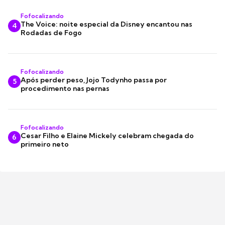
Fofocalizando
The Voice: noite especial da Disney encantou nas
4
Rodadas de Fogo
Fofocalizando
Após perder peso, Jojo Todynho passa por
5
procedimento nas pernas
Fofocalizando
Cesar Filho e Elaine Mickely celebram chegada do
6
primeiro neto