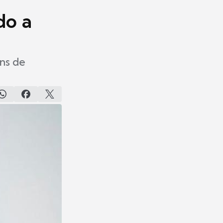
do a
ens de