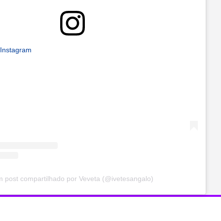
 Instagram
 post compartilhado por Veveta (@ivetesangalo)