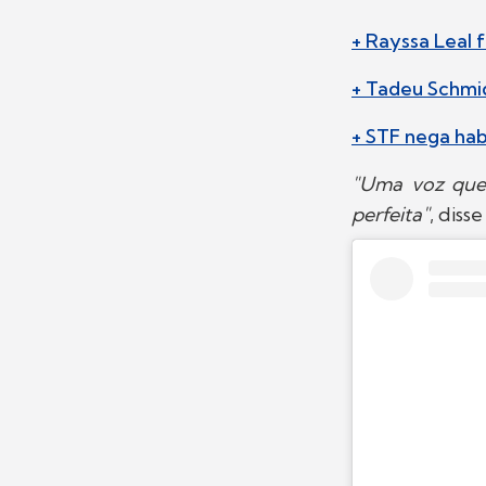
+ Rayssa Leal 
+ Tadeu Schmid
+ STF nega ha
"Uma voz que 
perfeita"
, diss