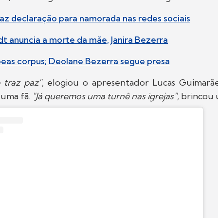
faz declaração para namorada nas redes sociais
t anuncia a morte da mãe, Janira Bezerra
beas corpus; Deolane Bezerra segue presa
traz paz"
, elogiou o apresentador Lucas Guimarã
e uma fã.
"Já queremos uma turnê nas igrejas",
brincou 