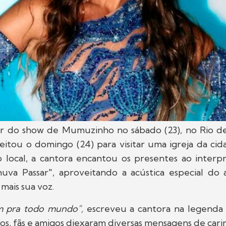
ar do show de Mumuzinho no sábado (23), no Rio de
itou o domingo (24) para visitar uma igreja da cid
 local, a cantora encantou os presentes ao interpre
va Passar", aproveitando a acústica especial do
mais sua voz.
 pra todo mundo",
escreveu a cantora na legenda 
s, fãs e amigos diexaram diversas mensagens de carin