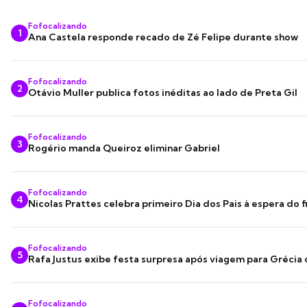
Fofocalizando
1
Ana Castela responde recado de Zé Felipe durante show
Fofocalizando
2
Otávio Muller publica fotos inéditas ao lado de Preta Gil
Fofocalizando
3
Rogério manda Queiroz eliminar Gabriel
Fofocalizando
4
Nicolas Prattes celebra primeiro Dia dos Pais à espera do f
Fofocalizando
5
Rafa Justus exibe festa surpresa após viagem para Grécia
Fofocalizando