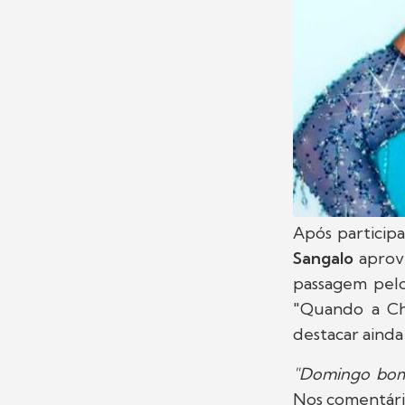
Após particip
Sangalo
aprove
passagem pelo
"Quando a Chu
destacar ainda 
"Domingo bom
Nos comentário