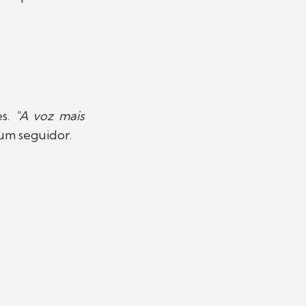
es.
"A voz mais
um seguidor.