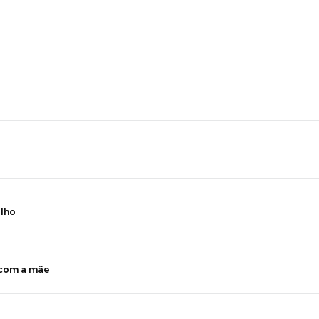
ilho
 com a mãe