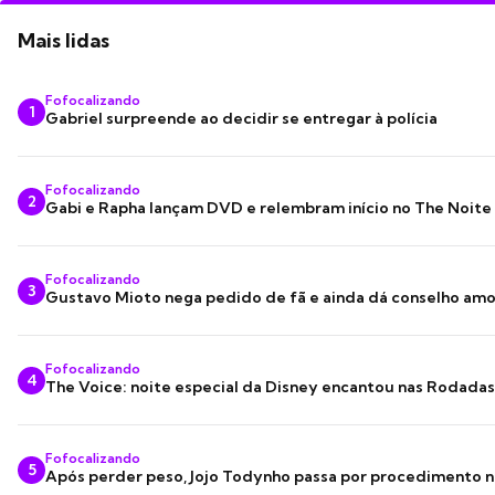
Mais lidas
Fofocalizando
1
Gabriel surpreende ao decidir se entregar à polícia
Fofocalizando
2
Gabi e Rapha lançam DVD e relembram início no The Noite
Fofocalizando
3
Gustavo Mioto nega pedido de fã e ainda dá conselho am
Fofocalizando
4
The Voice: noite especial da Disney encantou nas Rodada
Fofocalizando
5
Após perder peso, Jojo Todynho passa por procedimento n