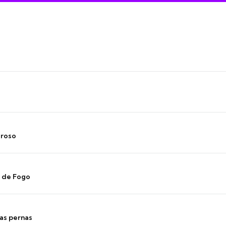
oroso
s de Fogo
as pernas