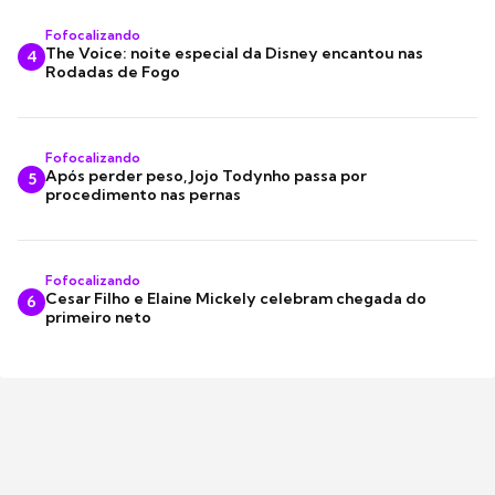
Fofocalizando
The Voice: noite especial da Disney encantou nas
4
Rodadas de Fogo
Fofocalizando
Após perder peso, Jojo Todynho passa por
5
procedimento nas pernas
Fofocalizando
Cesar Filho e Elaine Mickely celebram chegada do
6
primeiro neto