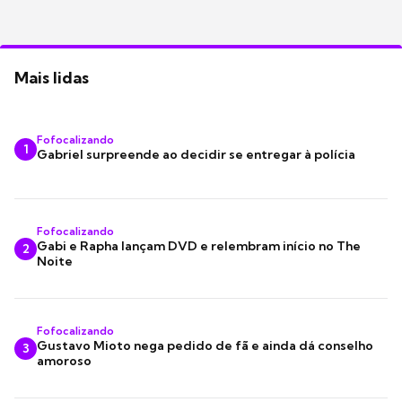
Mais lidas
Fofocalizando
1
Gabriel surpreende ao decidir se entregar à polícia
Fofocalizando
Gabi e Rapha lançam DVD e relembram início no The
2
Noite
Fofocalizando
Gustavo Mioto nega pedido de fã e ainda dá conselho
3
amoroso