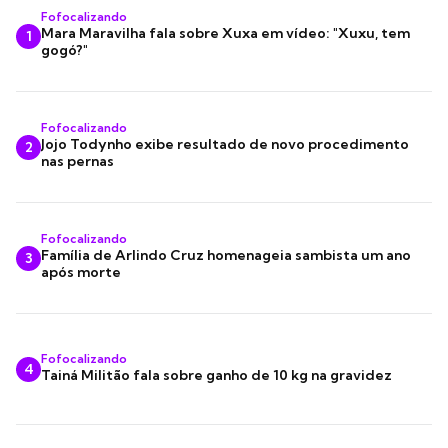
Fofocalizando
Mara Maravilha fala sobre Xuxa em vídeo: "Xuxu, tem
1
gogó?"
Fofocalizando
Jojo Todynho exibe resultado de novo procedimento
2
nas pernas
Fofocalizando
Família de Arlindo Cruz homenageia sambista um ano
3
após morte
Fofocalizando
4
Tainá Militão fala sobre ganho de 10 kg na gravidez