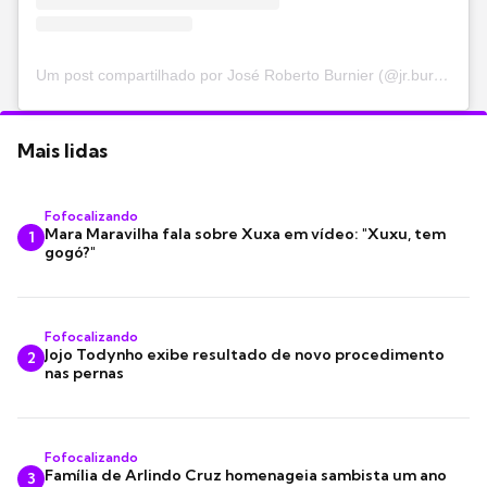
Um post compartilhado por José Roberto Burnier (@jr.burnier)
Mais lidas
Fofocalizando
Mara Maravilha fala sobre Xuxa em vídeo: "Xuxu, tem
1
gogó?"
Fofocalizando
Jojo Todynho exibe resultado de novo procedimento
2
nas pernas
Fofocalizando
Família de Arlindo Cruz homenageia sambista um ano
3