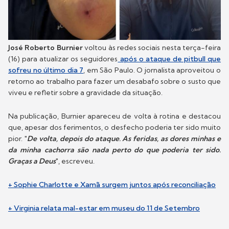
José Roberto Burnier
voltou às redes sociais nesta terça-feira
(16) para atualizar os seguidores
após o ataque de pitbull que
sofreu no último dia 7
, em São Paulo. O jornalista aproveitou o
retorno ao trabalho para fazer um desabafo sobre o susto que
viveu e refletir sobre a gravidade da situação.
Na publicação, Burnier apareceu de volta à rotina e destacou
que, apesar dos ferimentos, o desfecho poderia ter sido muito
pior. "
De volta, depois do ataque. As feridas, as dores minhas e
da minha cachorra são nada perto do que poderia ter sido.
Graças a Deus
", escreveu.
+ Sophie Charlotte e Xamã surgem juntos após reconciliação
+ Virginia relata mal-estar em museu do 11 de Setembro