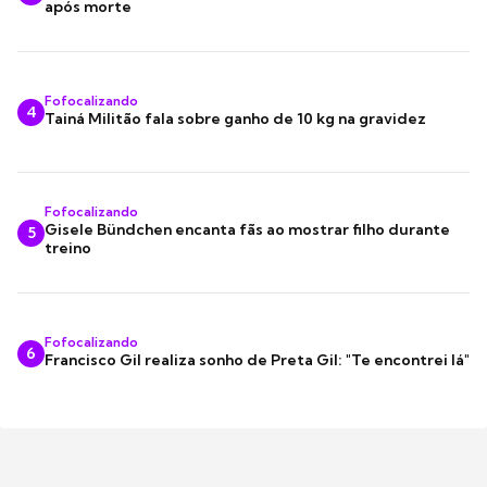
após morte
Fofocalizando
4
Tainá Militão fala sobre ganho de 10 kg na gravidez
Fofocalizando
Gisele Bündchen encanta fãs ao mostrar filho durante
5
treino
Fofocalizando
6
Francisco Gil realiza sonho de Preta Gil: "Te encontrei lá"