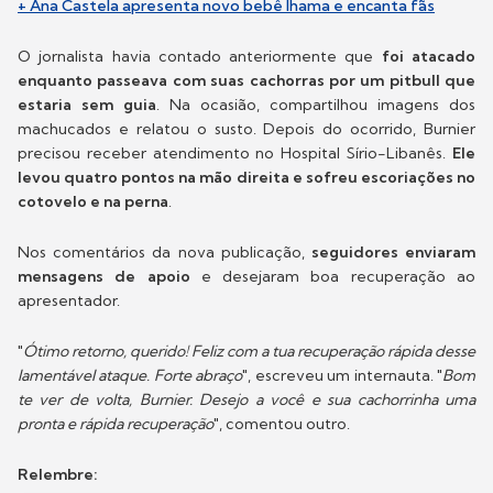
+ Ana Castela apresenta novo bebê lhama e encanta fãs
O jornalista havia contado anteriormente que
foi atacado
enquanto passeava com suas cachorras por um pitbull que
estaria sem guia
. Na ocasião, compartilhou imagens dos
machucados e relatou o susto. Depois do ocorrido, Burnier
precisou receber atendimento no Hospital Sírio-Libanês.
Ele
levou quatro pontos na mão direita e sofreu escoriações no
cotovelo e na perna
.
Nos comentários da nova publicação,
seguidores enviaram
mensagens de apoio
e desejaram boa recuperação ao
apresentador.
"
Ótimo retorno, querido! Feliz com a tua recuperação rápida desse
lamentável ataque. Forte abraço
", escreveu um internauta. "
Bom
te ver de volta, Burnier. Desejo a você e sua cachorrinha uma
pronta e rápida recuperação
", comentou outro.
Relembre: