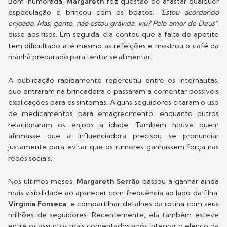
Bem-humorada,
Margareth
fez questão de afastar qualquer
especulação e brincou com os boatos.
"Estou acordando
enjoada. Mas, gente, não estou grávida, viu? Pelo amor de Deus"
,
disse aos risos. Em seguida, ela contou que a falta de apetite
tem dificultado até mesmo as refeições e mostrou o café da
manhã preparado para tentar se alimentar.
A publicação rapidamente repercutiu entre os internautas,
que entraram na brincadeira e passaram a comentar possíveis
explicações para os sintomas. Alguns seguidores citaram o uso
de medicamentos para emagrecimento, enquanto outros
relacionaram os enjoos à idade. Também houve quem
afirmasse que a influenciadora precisou se pronunciar
justamente para evitar que os rumores ganhassem força nas
redes sociais.
Nos últimos meses,
Margareth Serrão
passou a ganhar ainda
mais visibilidade ao aparecer com frequência ao lado da filha,
Virginia Fonseca
, e compartilhar detalhes da rotina com seus
milhões de seguidores. Recentemente, ela também esteve
entre os assuntos mais comentados após integrar o elenco da