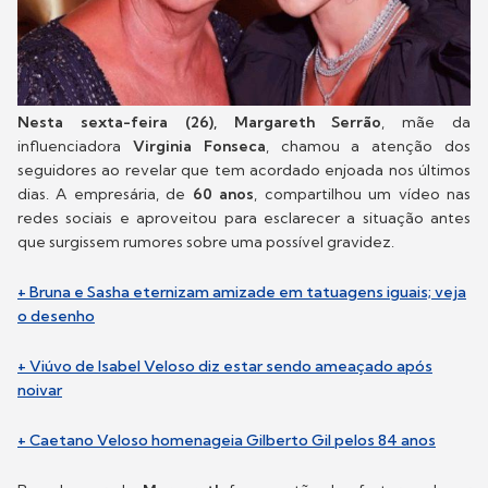
Nesta sexta-feira (26),
Margareth Serrão
, mãe da
influenciadora
Virginia Fonseca
, chamou a atenção dos
seguidores ao revelar que tem acordado enjoada nos últimos
dias. A empresária, de
60 anos
, compartilhou um vídeo nas
redes sociais e aproveitou para esclarecer a situação antes
que surgissem rumores sobre uma possível gravidez.
+ Bruna e Sasha eternizam amizade em tatuagens iguais; veja
o desenho
+ Viúvo de Isabel Veloso diz estar sendo ameaçado após
noivar
+ Caetano Veloso homenageia Gilberto Gil pelos 84 anos