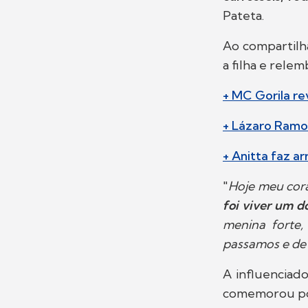
Pateta.
Ao compartilha
a filha e rele
+ MC Gorila re
+ Lázaro Ramo
+ Anitta faz a
"
Hoje meu cor
foi viver um d
menina forte,
passamos e de 
A influenciad
comemorou pod