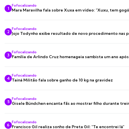
Fofocalizando
1
Mara Maravilha fala sobre Xuxa em vídeo: "Xuxu, tem gogó
Fofocalizando
2
Jojo Todynho exibe resultado de novo procedimento nas p
Fofocalizando
3
Família de Arlindo Cruz homenageia sambista um ano apó
Fofocalizando
4
Tainá Militão fala sobre ganho de 10 kg na gravidez
Fofocalizando
5
Gisele Bündchen encanta fãs ao mostrar filho durante trei
Fofocalizando
6
Francisco Gil realiza sonho de Preta Gil: "Te encontrei lá"