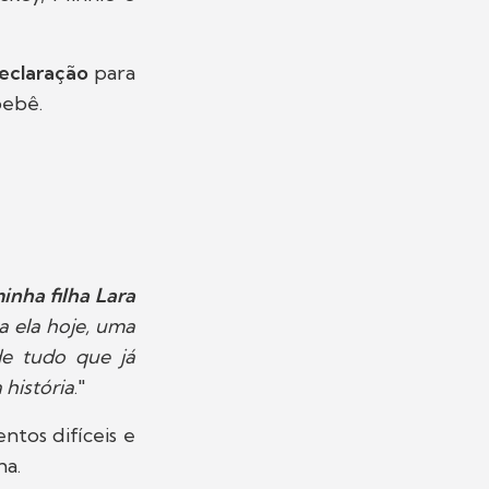
eclaração
para
bebê.
inha filha Lara
a ela hoje, uma
de tudo que já
história
."
tos difíceis e
ha.