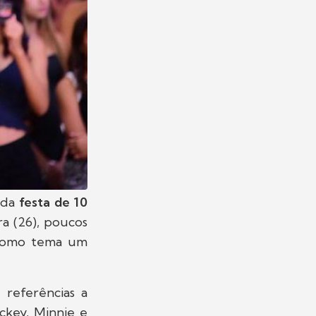
 da
festa de 10
a (26), poucos
e como tema um
 referências a
key, Minnie e