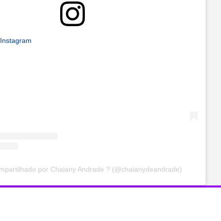
 Instagram
mpartilhado por Chaiany Andrade ? (@chaianydeandrade)