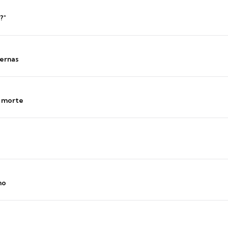
?"
ernas
s morte
no