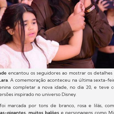
rade
encantou os seguidores ao mostrar os detalhes
Lara
. A comemoração aconteceu na última sexta-feir
enina completar a nova idade, no dia 20, e tev
rsões inspirado no universo Disney.
oi marcada por tons de branco, rosa e lilás, com
das-gigantes, muitos balões
e personagens como Mic