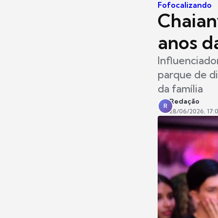
Fofocalizando
Chaian
anos da
Influenciad
parque de d
da família
Redação
R
28/06/2026, 17: