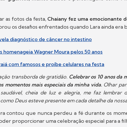
r as fotos da festa,
Chaiany fez uma emocionante d
mbrou os desafios enfrentados quando Lara ainda era 
vela diagnóstico de câncer no intestino
s homenageia Wagner Moura pelos 50 anos
rraiá com famosos e proíbe celulares na festa
ação transborda de gratidão.
Celebrar os 10 anos da m
os momentos mais especiais da minha vida.
Olhar par
 saudável, cheia de luz e alegria, me faz lembrar 
como Deus esteve presente em cada detalhe da nossa 
ora contou que nunca perdeu a fé durante os momen
er proporcionar uma celebração especial para a fil