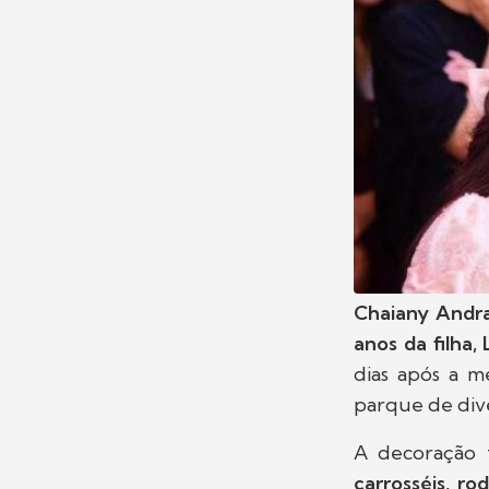
Chaiany And
anos da filha, 
dias após a m
parque de dive
A decoração f
carrosséis, ro