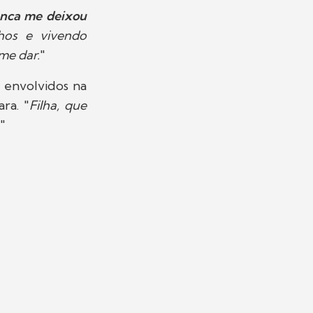
unca me deixou
nhos e vivendo
me dar.
"
s envolvidos na
ra. "
Filha, que
"