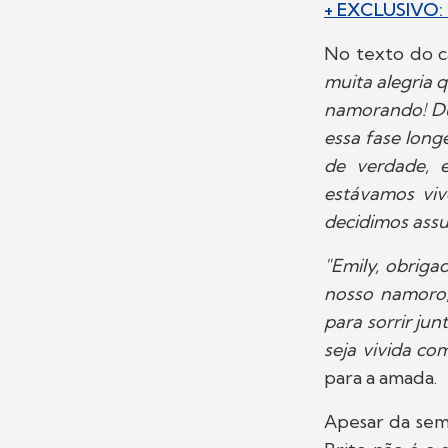
+ EXCLUSIVO: C
No texto do c
muita alegria 
namorando! Dur
essa fase long
de verdade, 
estávamos viv
decidimos ass
"Emily, obrig
nosso namoro,
para sorrir ju
seja vivida co
para a amada.
Apesar da sem