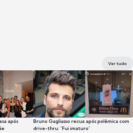
Ver tudo
esa após
Bruno Gagliasso recua após polêmica com
ãe
drive-thru: "Fui imaturo"