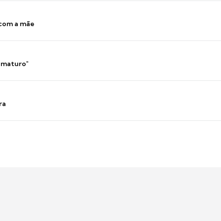
 com a mãe
 imaturo"
ra