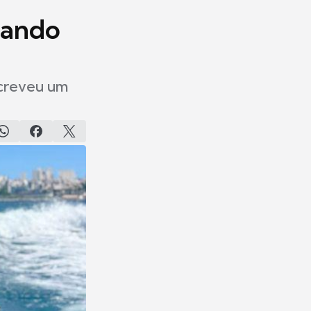
rando
screveu um