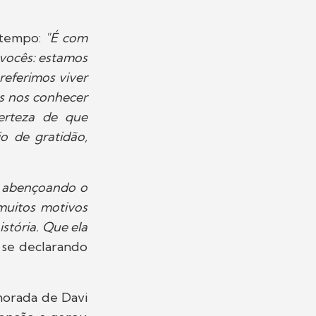
 tempo:
"É com
 vocês: estamos
referimos viver
os nos conhecer
erteza de que
o de gratidão,
e abençoando o
muitos motivos
stória. Que ela
, se declarando
morada de Davi