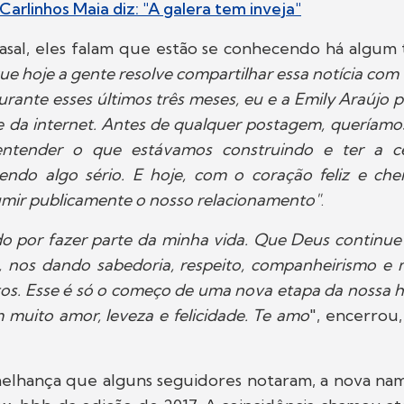
arlinhos Maia diz: "A galera tem inveja"
asal, eles falam que estão se conhecendo há algum
que hoje a gente resolve compartilhar essa notícia com
ante esses últimos três meses, eu e a Emily Araújo p
e da internet. Antes de qualquer postagem, queríam
entender o que estávamos construindo e ter a c
endo algo sério. E hoje, com o coração feliz e chei
umir publicamente o nosso relacionamento"
.
ado por fazer parte da minha vida. Que Deus continu
 nos dando sabedoria, respeito, companheirismo e 
ntos. Esse é só o começo de uma nova etapa da nossa hi
m muito amor, leveza e felicidade. Te amo
", encerrou
elhança que alguns seguidores notaram, a nova na