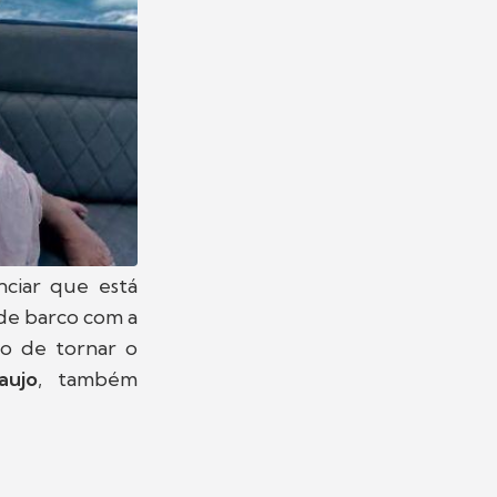
nciar que está
de barco com a
ão de tornar o
aujo
, também