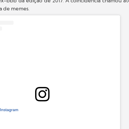
 ex-bbb da edição de 2017. A coincidência chamou a
a de memes.
 Instagram