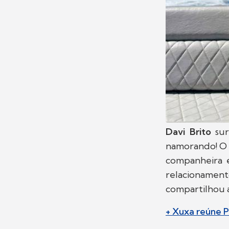
Davi Brito
sur
namorando! O 
companheira e
relacionamen
compartilhou a
+ Xuxa reúne P