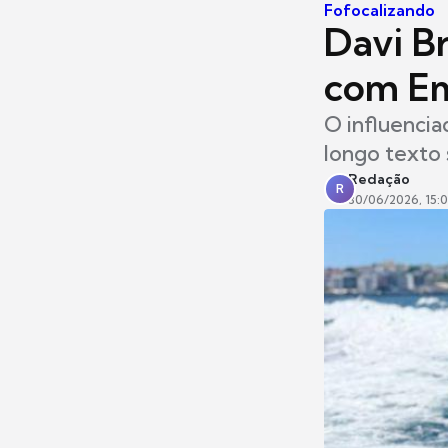
Fofocalizando
Davi B
com Em
O influencia
longo texto 
Redação
R
30/06/2026, 15: