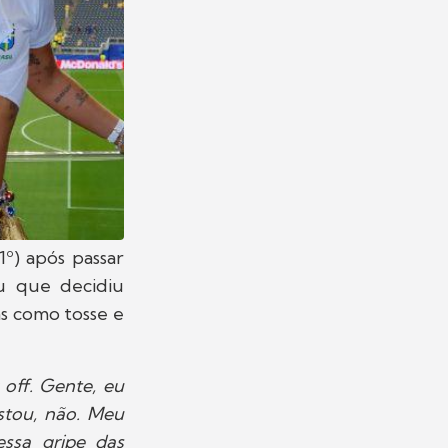
1º) após passar
ou que decidiu
s como tosse e
 off. Gente, eu
stou, não. Meu
essa gripe das