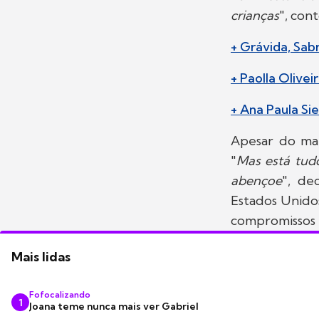
crianças
", con
+ Grávida, Sab
+ Paolla Olivei
+ Ana Paula Si
Apesar do mal
"
Mas está tudo
abençoe
", de
Estados Unido
compromissos p
Mais lidas
Fofocalizando
1
Joana teme nunca mais ver Gabriel