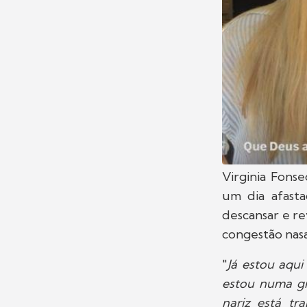
Virginia Fonse
um dia afasta
descansar e r
congestão nasa
"
Já estou aqui
estou numa gr
nariz está tr