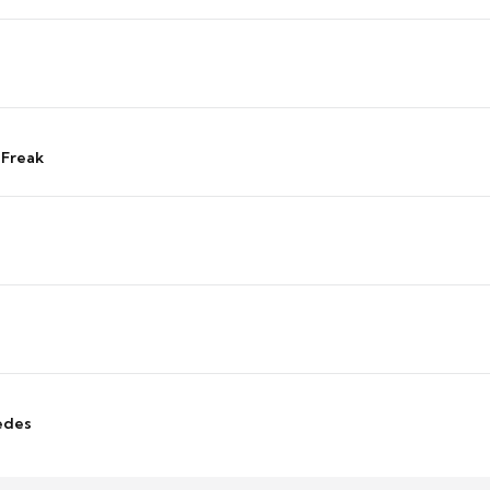
 Freak
edes