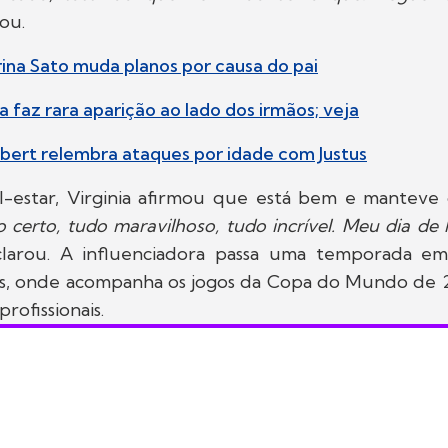
tou.
rina Sato muda planos por causa do pai
ra faz rara aparição ao lado dos irmãos; veja
ebert relembra ataques por idade com Justus
-estar, Virginia afirmou que está bem e mantev
 certo, tudo maravilhoso, tudo incrível. Meu dia de
clarou. A influenciadora passa uma temporada em
s, onde acompanha os jogos da Copa do Mundo de
rofissionais.