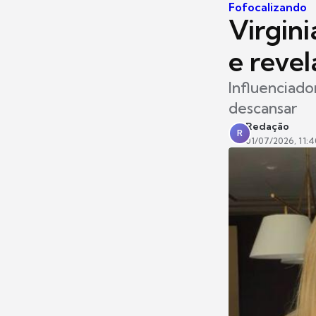
Fofocalizando
Virgin
e revel
Influenciado
descansar
Redação
R
01/07/2026, 11:4