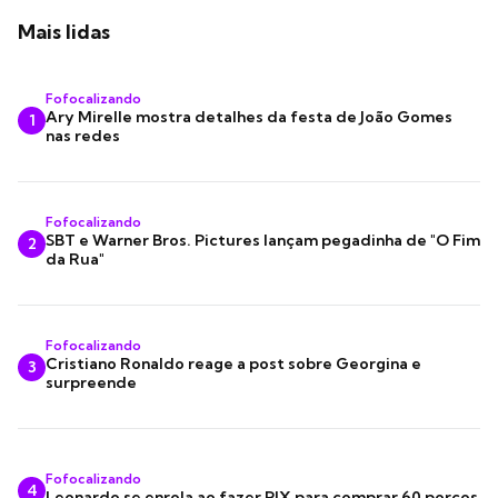
Mais lidas
Fofocalizando
Ary Mirelle mostra detalhes da festa de João Gomes
1
nas redes
Fofocalizando
SBT e Warner Bros. Pictures lançam pegadinha de "O Fim
2
da Rua"
Fofocalizando
Cristiano Ronaldo reage a post sobre Georgina e
3
surpreende
Fofocalizando
4
Leonardo se enrola ao fazer PIX para comprar 60 porcos