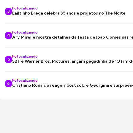
Fofocalizando
3
Lailtinho Brega celebra 35 anos e projetos no The Noite
Fofocalizando
4
Ary Mirelle mostra detalhes da festa de João Gomes nas r
Fofocalizando
5
SBT e Warner Bros. Pictures lançam pegadinha de "O Fim d
Fofocalizando
6
Cristiano Ronaldo reage a post sobre Georgina e surpree