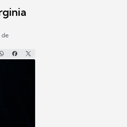
rginia
a de