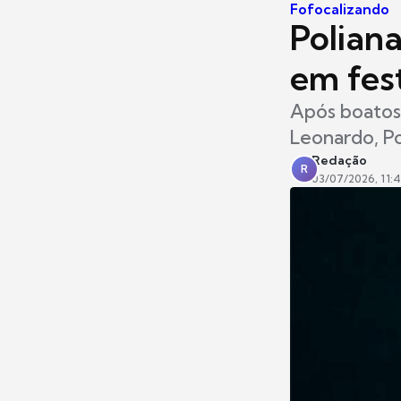
Fofocalizando
Poliana
em fes
Após boatos 
Leonardo, Po
Redação
R
03/07/2026, 11: