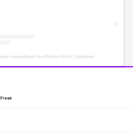
post compartilhado por Poliana Rocha (@poliana)
 Freak