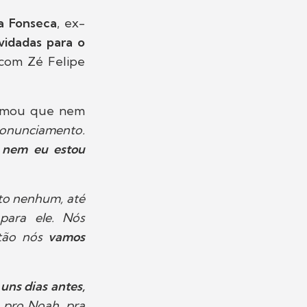
ia Fonseca
, ex-
vidadas para o
 com Zé Felipe
firmou que nem
onunciamento.
e nem eu estou
ito nenhum, até
para ele. Nós
ntão nós
vamos
uns dias antes,
, pro Noah, pra