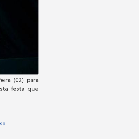
eira (02) para
sta festa
que
esa