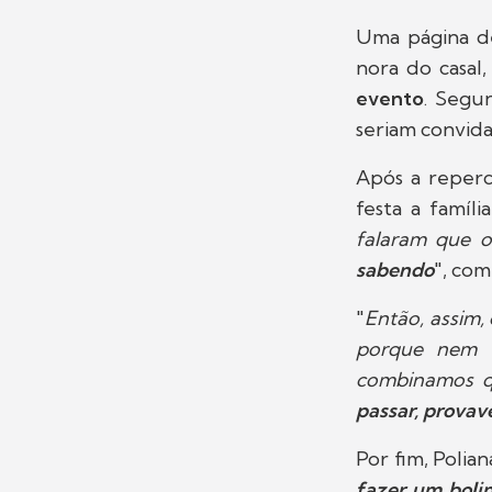
Uma página d
nora do casal
evento
. Segu
seriam convida
Após a reperc
festa a famíli
falaram que o
sabendo
", com
"
Então, assim,
porque nem f
combinamos qu
passar, provav
Por fim, Polian
fazer um boli