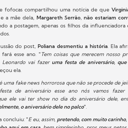
e fofocas compartilhou uma notícia de que
Virgin
, e a mãe dela,
Margareth Serrão
,
não estariam con
ndo a postagem, apenas os filhos da influenciadora
dos.
ussão do post,
Poliana desmentiu a história
. Ela a
a fará esse ano. "
Tem coisas que merecem nosso pr
 Leonardo vai fazer
uma festa de aniversário, qu
eçou ela.
 é uma fake news horrorosa que não se procede de je
esta de aniversário esse ano nós vamos fazer 
e ele vai ter show no dia do aniversário dele, e
elmente, o aniversário dele no palco
".
a concluiu: "
E eu, assim,
pretendo, com muito carinho, 
nho aqui em casa
, bem simplesinho, pros meus netos