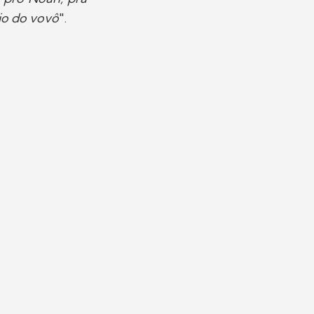
io do vovô
".