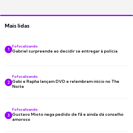
Mais lidas
Fofocalizando
1
Gabriel surpreende ao decidir se entregar à polícia
Fofocalizando
Gabi e Rapha lançam DVD e relembram início no The
2
Noite
Fofocalizando
Gustavo Mioto nega pedido de fã e ainda dá conselho
3
amoroso