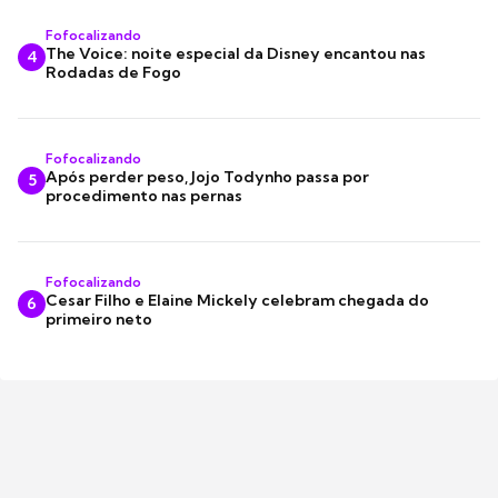
Fofocalizando
The Voice: noite especial da Disney encantou nas
4
Rodadas de Fogo
Fofocalizando
Após perder peso, Jojo Todynho passa por
5
procedimento nas pernas
Fofocalizando
Cesar Filho e Elaine Mickely celebram chegada do
6
primeiro neto