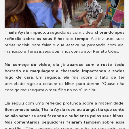
Thaila Ayala
impactou seguidores com vídeo
chorando após
reflexão sobre os seus filhos e o tempo
. A atriz usou suas
redes sociais para falar o que estava se passando com ela,
Francisco e Tereza, seus dois filhos com o ator Renato Góes.
No começo do vídeo, ela já aparece com o rosto todo
borrado de maquiagem e chorando, impactando a todos
logo de cara
. Em seguida, ela fala sobre o fato de ter
percebido algo ao colocar os filhos para dormir: "Quase não
consigo mais segurar o meu filho no colo", iniciou.
Ela seguiu com uma reflexão profunda sobre a maternidade.
Bem emocionada, Thaila Ayala revelou a angústia que sente
ao não saber se está fazendo o suficiente pelos seus filhos.
Nos comentários, seguidoras falaram também sobre essa
questão
:
"Deu vontade de chorar aqui tb, só uma mãe pra