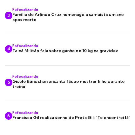
Fofocalizando
Família de Arlindo Cruz homenageia sambista um ano
3
após morte
Fofocalizando
4
Tainá Militão fala sobre ganho de 10 kg na gravidez
Fofocalizando
Gisele Bündchen encanta fãs ao mostrar filho durante
5
treino
Fofocalizando
6
Francisco Gil realiza sonho de Preta Gil: "Te encontrei lá"