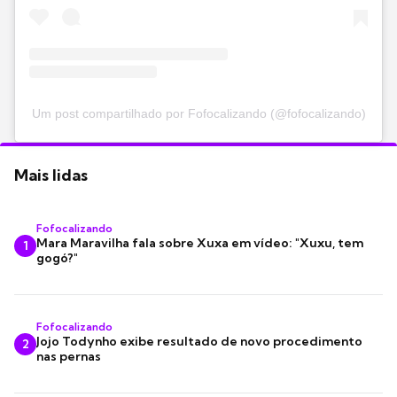
Um post compartilhado por Fofocalizando (@fofocalizando)
Mais lidas
Fofocalizando
Mara Maravilha fala sobre Xuxa em vídeo: "Xuxu, tem
1
gogó?"
Fofocalizando
Jojo Todynho exibe resultado de novo procedimento
2
nas pernas