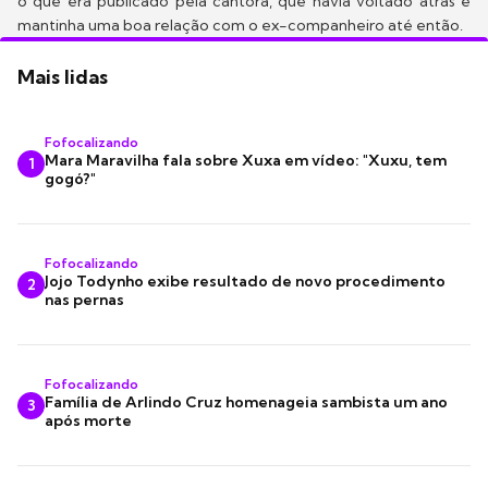
o que era publicado pela cantora, que havia voltado atrás e
mantinha uma boa relação com o ex-companheiro até então.
Mais lidas
Fofocalizando
Mara Maravilha fala sobre Xuxa em vídeo: "Xuxu, tem
1
gogó?"
Fofocalizando
Jojo Todynho exibe resultado de novo procedimento
2
nas pernas
Fofocalizando
Família de Arlindo Cruz homenageia sambista um ano
3
após morte