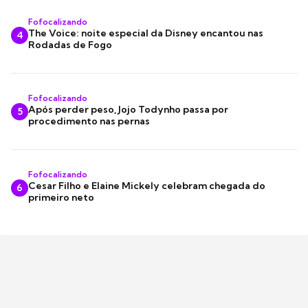
Fofocalizando
The Voice: noite especial da Disney encantou nas
4
Rodadas de Fogo
Fofocalizando
Após perder peso, Jojo Todynho passa por
5
procedimento nas pernas
Fofocalizando
Cesar Filho e Elaine Mickely celebram chegada do
6
primeiro neto