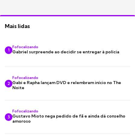
Mais lidas
Fofocalizando
1
Gabriel surpreende ao decidir se entregar à polícia
Fofocalizando
Gabi e Rapha lançam DVD e relembram início no The
2
Noite
Fofocalizando
Gustavo Mioto nega pedido de fã e ainda dá conselho
3
amoroso