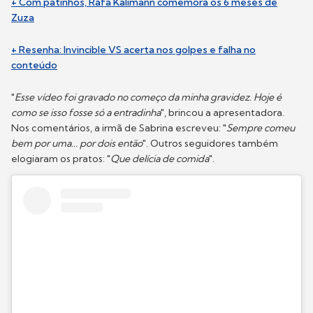
+ Com patinhos, Rafa Kalimann comemora os 6 meses de
Zuza
+ Resenha: Invincible VS acerta nos golpes e falha no
conteúdo
"
Esse vídeo foi gravado no começo da minha gravidez. Hoje é
como se isso fosse só a entradinha
", brincou a apresentadora.
Nos comentários, a irmã de Sabrina escreveu: "
Sempre comeu
bem por uma... por dois então
". Outros seguidores também
elogiaram os pratos: "
Que delícia de comida
".