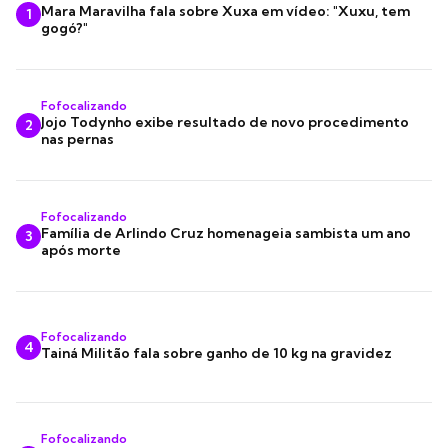
Mara Maravilha fala sobre Xuxa em vídeo: "Xuxu, tem
1
gogó?"
Fofocalizando
Jojo Todynho exibe resultado de novo procedimento
2
nas pernas
Fofocalizando
Família de Arlindo Cruz homenageia sambista um ano
3
após morte
Fofocalizando
4
Tainá Militão fala sobre ganho de 10 kg na gravidez
Fofocalizando