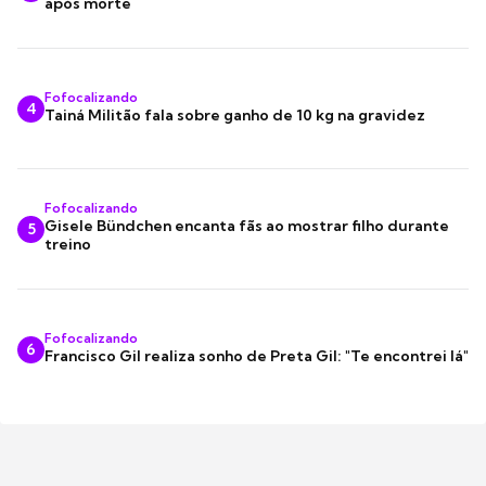
após morte
Fofocalizando
4
Tainá Militão fala sobre ganho de 10 kg na gravidez
Fofocalizando
Gisele Bündchen encanta fãs ao mostrar filho durante
5
treino
Fofocalizando
6
Francisco Gil realiza sonho de Preta Gil: "Te encontrei lá"