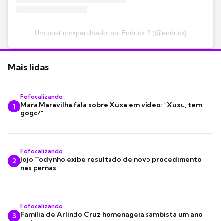
Um post compartilhado por Endrick ? (@endrick)
Mais lidas
Fofocalizando
Mara Maravilha fala sobre Xuxa em vídeo: "Xuxu, tem
1
gogó?"
Fofocalizando
Jojo Todynho exibe resultado de novo procedimento
2
nas pernas
Fofocalizando
Família de Arlindo Cruz homenageia sambista um ano
3