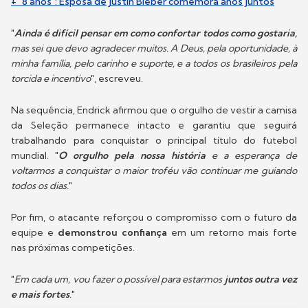
+ "8 anos": Esposa de Justin Bieber comemora anos juntos
"
Ainda é difícil pensar em como confortar todos como gostaria,
mas sei que devo agradecer muitos. A Deus, pela oportunidade, à
minha família, pelo carinho e suporte, e a todos os brasileiros pela
torcida e incentivo
", escreveu.
Na sequência, Endrick afirmou que o orgulho de vestir a camisa
da Seleção permanece intacto e garantiu que seguirá
trabalhando para conquistar o principal título do futebol
mundial. "
O orgulho pela nossa história
e a esperança de
voltarmos a conquistar o maior troféu vão continuar me guiando
todos os dias.
"
Por fim, o atacante reforçou o compromisso com o futuro da
equipe e
demonstrou confiança
em um retorno mais forte
nas próximas competições.
"
Em cada um, vou fazer o possível para estarmos
juntos outra vez
e mais fortes
.
"