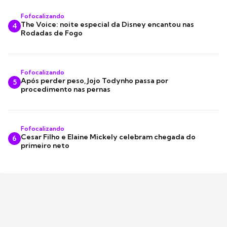
Fofocalizando
The Voice: noite especial da Disney encantou nas
4
Rodadas de Fogo
Fofocalizando
Após perder peso, Jojo Todynho passa por
5
procedimento nas pernas
Fofocalizando
Cesar Filho e Elaine Mickely celebram chegada do
6
primeiro neto