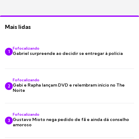
Mais lidas
Fofocalizando
1
Gabriel surpreende ao decidir se entregar à polícia
Fofocalizando
Gabi e Rapha lançam DVD e relembram início no The
2
Noite
Fofocalizando
Gustavo Mioto nega pedido de fã e ainda dá conselho
3
amoroso