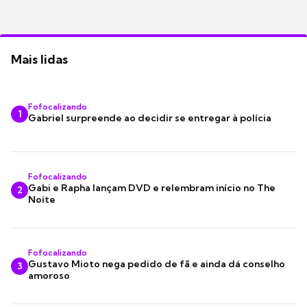
Mais lidas
Fofocalizando
1
Gabriel surpreende ao decidir se entregar à polícia
Fofocalizando
Gabi e Rapha lançam DVD e relembram início no The
2
Noite
Fofocalizando
Gustavo Mioto nega pedido de fã e ainda dá conselho
3
amoroso