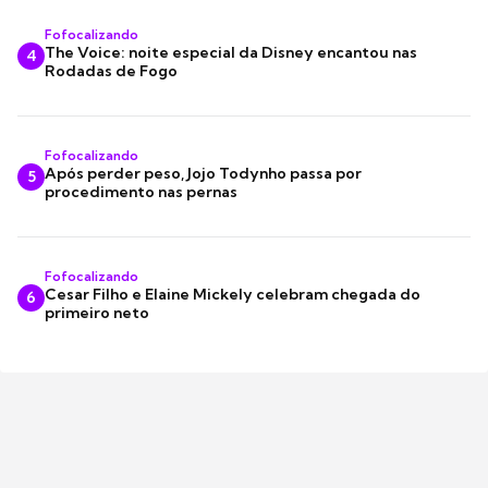
Fofocalizando
The Voice: noite especial da Disney encantou nas
4
Rodadas de Fogo
Fofocalizando
Após perder peso, Jojo Todynho passa por
5
procedimento nas pernas
Fofocalizando
Cesar Filho e Elaine Mickely celebram chegada do
6
primeiro neto