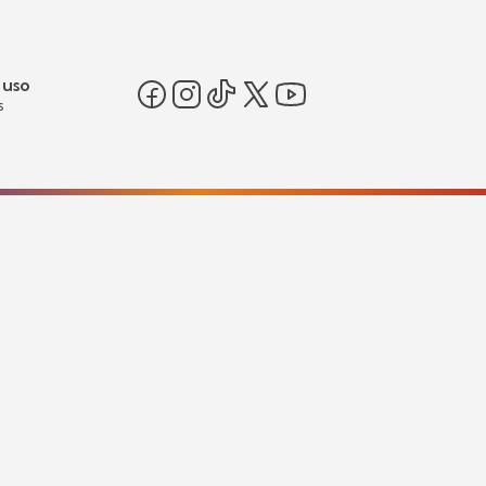
 uso
s