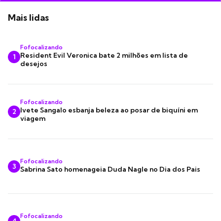
Mais lidas
Fofocalizando
Resident Evil Veronica bate 2 milhões em lista de
1
desejos
Fofocalizando
Ivete Sangalo esbanja beleza ao posar de biquíni em
2
viagem
Fofocalizando
3
Sabrina Sato homenageia Duda Nagle no Dia dos Pais
Fofocalizando