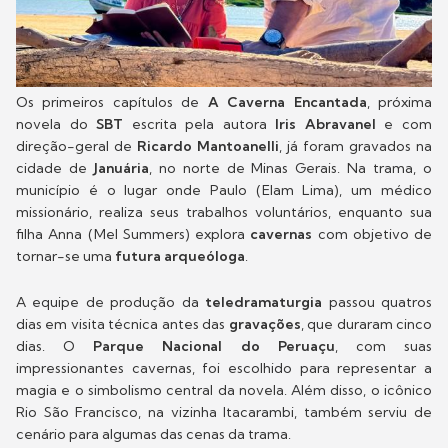
Os primeiros capítulos de
A Caverna Encantada
, próxima
novela do
SBT
escrita pela autora
Iris Abravanel
e com
direção-geral de
Ricardo Mantoanelli
, já foram gravados na
cidade de
Januária
, no norte de Minas Gerais. Na trama, o
município é o lugar onde Paulo (Elam Lima), um médico
missionário, realiza seus trabalhos voluntários, enquanto sua
filha Anna (Mel Summers) explora
cavernas
com objetivo de
tornar-se uma
futura arqueóloga
.
A equipe de produção da
teledramaturgia
passou quatros
dias em visita técnica antes das
gravações
, que duraram cinco
dias. O
Parque Nacional do Peruaçu
, com suas
impressionantes cavernas, foi escolhido para representar a
magia e o simbolismo central da novela. Além disso, o icônico
Rio São Francisco, na vizinha Itacarambi, também serviu de
cenário para algumas das cenas da trama.