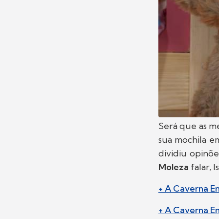
Será que as me
sua mochila e
dividiu opinõ
Moleza
falar, 
+ A Caverna E
+ A Caverna En