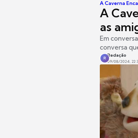
A Caverna Enc
A Cave
as ami
Em conversa 
conversa que
Redação
R
09/08/2024, 22: