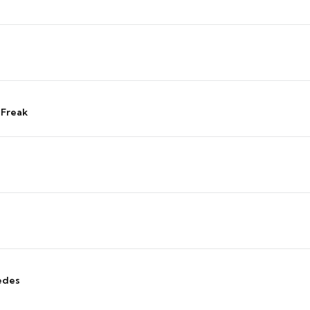
 Freak
edes