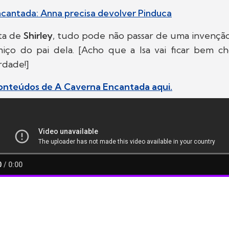
cantada: Anna precisa devolver Pinduca
ta de
Shirley
, tudo pode não passar de uma invençã
iço do pai dela. [Acho que a Isa vai ficar bem 
rdade!]
conteúdos de A Caverna Encantada aqui.