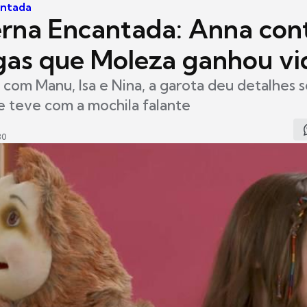
antada
rna Encantada: Anna con
gas que Moleza ganhou vi
com Manu, Isa e Nina, a garota deu detalhes s
 teve com a mochila falante
30