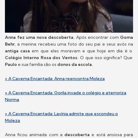
Anna fez uma nova descoberta.
Após encontrar com
Goma
Behr
, a menina recebeu uma foto do seu pai e seus avós na
antiga casa
em que eles moravam e que hoje em dia é o
Colégio Interno Rosa dos Ventos.
O que isso significa? Que
Paulo
e sua família são os
donos da escola.
+ A Caverna Encantada: Anna reencontra Moleza
+ A Caverna Encantada: Gorila invade o colégio e aterroriza
Norma
+ A Caverna Encantada: Lavínia admite que escondeu o
Moleza
Anna ficou animada com a
descoberta
e está ansiosa para