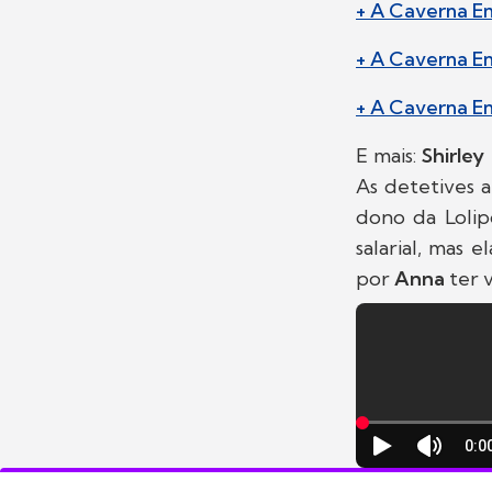
+ A Caverna E
+ A Caverna E
+ A Caverna E
E mais:
Shirle
As detetives a
dono da Loli
salarial, mas 
por
Anna
ter 