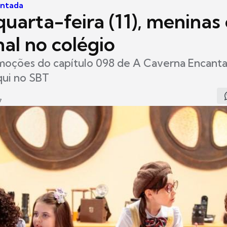
antada
uarta-feira (11), meninas
al no colégio
moções do capítulo 098 de A Caverna Encantad
qui no SBT
7