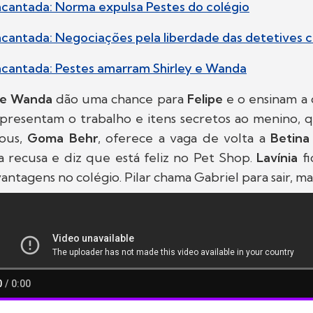
ncantada: Norma expulsa Pestes do colégio
ncantada: Negociações pela liberdade das detetive
ncantada: Pestes amarram Shirley e Wanda
y e Wanda
dão uma chance para
Felipe
e o ensinam a 
presentam o trabalho e itens secretos ao menino, qu
pous,
Goma Behr
, oferece a vaga de volta a
Betin
ela recusa e diz que está feliz no Pet Shop.
Lavínia
fi
vantagens no colégio. Pilar chama Gabriel para sair, ma