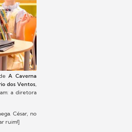
 de
A Caverna
rio dos Ventos
,
am: a diretora
ega. César, no
r ruim!]