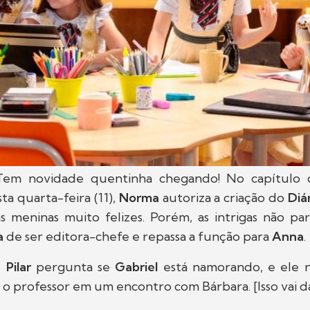
! Tem novidade quentinha chegando! No capítulo
ta quarta-feira (11),
Norma
autoriza a criação do
Diá
s meninas muito felizes. Porém, as intrigas não par
a
de ser editora-chefe e repassa a função para
Anna
.
,
Pilar
pergunta se
Gabriel
está namorando, e ele n
 o professor em um encontro com Bárbara. [Isso vai da