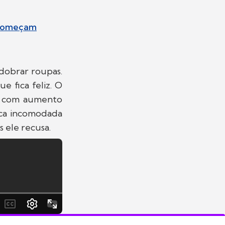
s começam
dobrar roupas.
e fica feliz. O
a
com aumento
ca incomodada
s ele recusa.