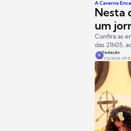
A Caverna Enc
Nesta q
um jorn
Confira as e
das 21h05, a
Redação
R
11/12/2024, 09:5