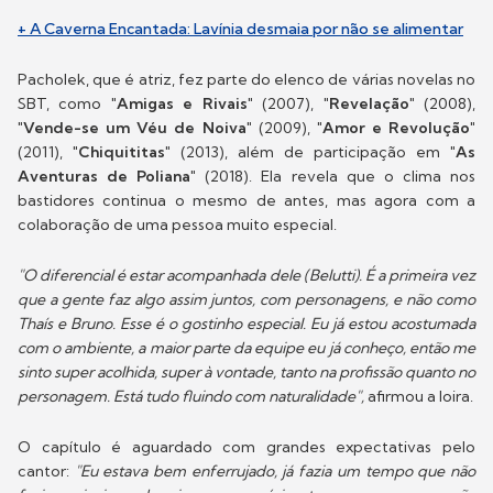
+ A Caverna Encantada: Lavínia desmaia por não se alimentar
Pacholek, que é atriz, fez parte do elenco de várias novelas no
SBT, como
"Amigas e Rivais"
(2007),
"Revelação"
(2008),
"Vende-se um Véu de Noiva"
(2009),
"Amor e Revolução"
(2011),
"Chiquititas"
(2013), além de participação em
"As
Aventuras de Poliana"
(2018). Ela revela que o clima nos
bastidores continua o mesmo de antes, mas agora com a
colaboração de uma pessoa muito especial.
"O diferencial é estar acompanhada dele (Belutti). É a primeira vez
que a gente faz algo assim juntos, com personagens, e não como
Thaís e Bruno. Esse é o gostinho especial. Eu já estou acostumada
com o ambiente, a maior parte da equipe eu já conheço, então me
sinto super acolhida, super à vontade, tanto na profissão quanto no
personagem. Está tudo fluindo com naturalidade",
afirmou a loira.
O capítulo é aguardado com grandes expectativas pelo
cantor:
"Eu estava bem enferrujado, já fazia um tempo que não