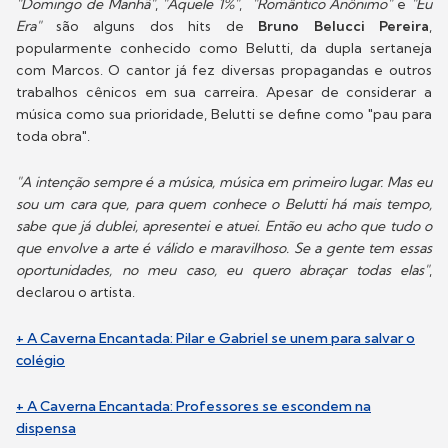
"Domingo de Manhã"
,
"Aquele 1%"
,
"Romântico Anônimo"
e
"Eu
Era"
são alguns dos hits de
Bruno Belucci Pereira
,
popularmente conhecido como Belutti, da dupla sertaneja
com Marcos. O cantor já fez diversas propagandas e outros
trabalhos cênicos em sua carreira. Apesar de considerar a
música como sua prioridade, Belutti se define como "pau para
toda obra".
"A intenção sempre é a música, música em primeiro lugar. Mas eu
sou um cara que, para quem conhece o Belutti há mais tempo,
sabe que já dublei, apresentei e atuei. Então eu acho que tudo o
que envolve a arte é válido e maravilhoso. Se a gente tem essas
oportunidades, no meu caso, eu quero abraçar todas elas"
,
declarou o artista.
+ A Caverna Encantada: Pilar e Gabriel se unem para salvar o
colégio
+ A Caverna Encantada: Professores se escondem na
dispensa