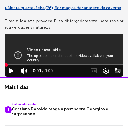
+ Nesta quarta-feira (26), flor mágica desaparece da caverna
E mais:
Moleza
provoca
Elisa
disfarçadamente, sem revelar
sua verdadeira natureza.
Mais lidas
Fofocalizando
Cristiano Ronaldo reage a post sobre Georgina e
1
surpreende