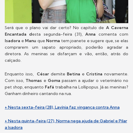
Será que o plano vai dar certo? No capítulo de
A Caverna
Encantada d
esta segunda-feira (31),
Anna
comenta com
Isadora
e
Manu
que
Norma
tem joanete e sugere que, se elas
comprarem um sapato apropriado, poderão agradar a
diretora. As meninas se disfarçam e vão, então, atrás do
calçado.
Enquanto isso,
César
demite
Betina
e
Cristina
novamente.
Com isso,
Thomas
e
Goma
passam a ajudar o veterinário no
pet shop, enquanto
Fafá
trabalha na Lollipopus. Já as meninas?
Ganham dinheiro cantando na rua.
+ Nesta sexta-feira (28), Lavínia faz vingança contra Anna
+ Nesta quinta-feira (27), Norma nega ajuda de Gabriel e Pilar
a Isadora