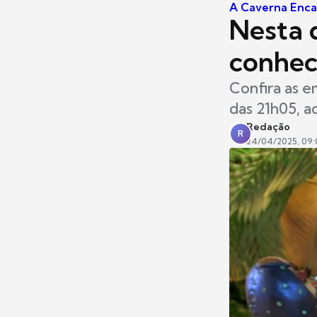
A Caverna Enc
Nesta 
conhec
Confira as e
das 21h05, a
Redação
R
24/04/2025, 09: