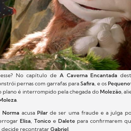
esse? No capítulo de
A Caverna Encantada
dest
onstrói pernas com garrafas para
Safira
, e os
Pequeno
o plano é interrompido pela chegada do
Molezão
, a
Moleza
.
,
Norma
acusa
Pilar
de ser uma fraude e a julga po
terrogar
Elisa
,
Tonico
e
Dalete
para confirmarem qu
ra decide recontratar
Gabriel
.