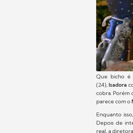
Que bicho é 
(24),
Isadora
c
cobra. Porém 
parece com o
Enquanto isso
Depois de in
real, a direto