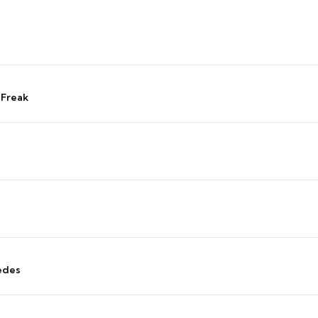
 Freak
edes