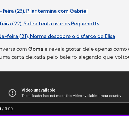
feira (23), Pilar termina com Gabriel
eira (22), Safira tenta usar os Pequenotts
a-feira (21), Norma descobre o disfarce de Elisa
nversa com
Goma
e revela gostar dele apenas como
uma carta deixada pelo baleiro alegando que voltou
.