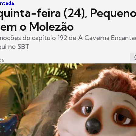
antada
quinta-feira (24), Pequeno
em o Molezão
moções do capítulo 192 de A Caverna Encantada
qui no SBT
06