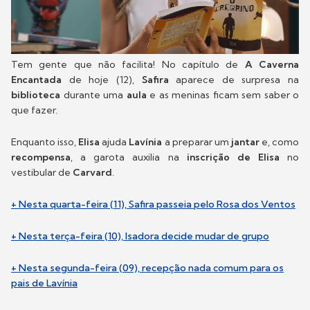
Tem gente que não facilita! No capítulo de
A Caverna
Encantada
de hoje (12),
Safira
aparece de surpresa na
biblioteca
durante uma
aula
e as meninas ficam sem saber o
que fazer.
Enquanto isso,
Elisa
ajuda
Lavínia
a preparar um
jantar
e, como
recompensa
, a garota auxilia na
inscrição de Elisa
no
vestibular de
Carvard
.
+ Nesta quarta-feira (11), Safira passeia pelo Rosa dos Ventos
+ Nesta terça-feira (10), Isadora decide mudar de grupo
+ Nesta segunda-feira (09), recepção nada comum para os
pais de Lavínia