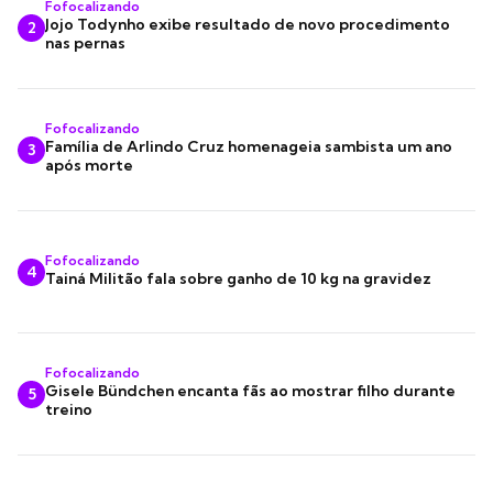
Fofocalizando
Jojo Todynho exibe resultado de novo procedimento
2
nas pernas
Fofocalizando
Família de Arlindo Cruz homenageia sambista um ano
3
após morte
Fofocalizando
4
Tainá Militão fala sobre ganho de 10 kg na gravidez
Fofocalizando
Gisele Bündchen encanta fãs ao mostrar filho durante
5
treino