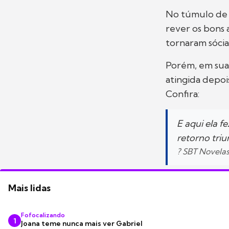
No túmulo de 
rever os bons 
tornaram sócia
Porém, em sua 
atingida depoi
Confira:
E aqui ela 
retorno triu
? SBT Novela
Mais lidas
Fofocalizando
1
Joana teme nunca mais ver Gabriel