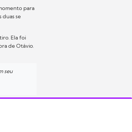
o momento para
s duas se
ro. Ela foi
ora de Otávio.
em seu