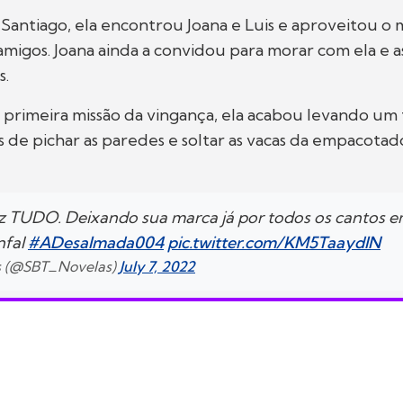
Santiago, ela encontrou Joana e Luis e aproveitou 
amigos. Joana ainda a convidou para morar com ela e a
s.
primeira missão da vingança, ela acabou levando um ti
s de pichar as paredes e soltar as vacas da empacotad
fez TUDO. Deixando sua marca já por todos os cantos 
nfal
#ADesalmada004
pic.twitter.com/KM5TaaydlN
s (@SBT_Novelas)
July 7, 2022