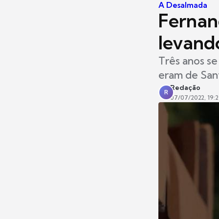
A Desalmada
Fernan
levand
Três anos se
eram de San
Redação
R
07/07/2022, 19: