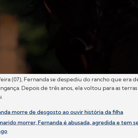
eira (07), Fernanda se despediu do rancho que era de
ngança. Depois de três anos, ela voltou para as terra
.
nda morre de desgosto ao ouvir história da filha
marido morrer, Fernanda é abusada, agredida e tem s
ago