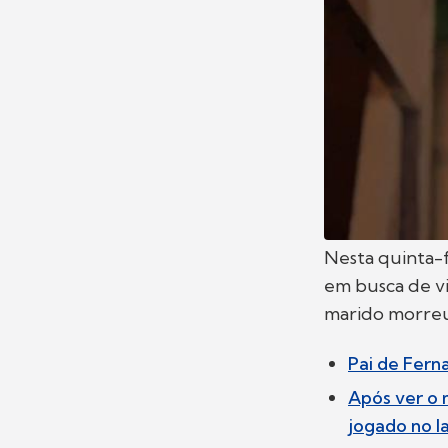
Nesta quinta-f
em busca de vi
marido morreu
Pai de Ferna
Após ver o 
jogado no l