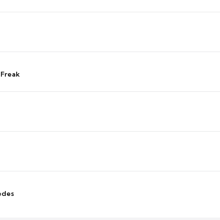
 Freak
edes