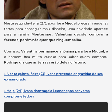
Nesta segunda-feira (27), após
José Miguel
precisar vender as
terras para conseguir mais dinheiro, uma novidade aparece
para a família
Montesinos. Valentina decide comprar a
fazenda, porém não quer que ninguém saiba.
Com isso,
Valentina permanece anônima para José Miguel,
e
o homem fica muito curioso para saber quem comprou.
Rodrigo diz que as terras serão dele no futuro.
+ Nesta quinta-feira (23), Ivana pretende engravidar de seu
ex namorado
+ Hoje (24), Ivana chantageia Leonor após conversa
comprometedora