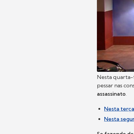
Nesta quarta-f
pessar nas con
assassinato
.
Nesta terça-
Nesta segund
Se fazendo de