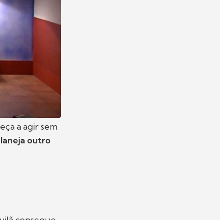
eça a agir sem
planeja outro
 vilã consegue