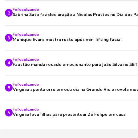
Fofocalizando
2
Sabrina Sato faz declaração a Nicolas Prattes no Dia dos Pa
Fofocalizando
3
Monique Evans mostra rosto após mini lifting facial
Fofocalizando
4
Faustão manda recado emocionante para João Silva no SBT
Fofocalizando
5
Virginia aponta erro em estreia na Grande Rio e revela m
Fofocalizando
6
Virginia leva filhos para presentear Zé Felipe em casa