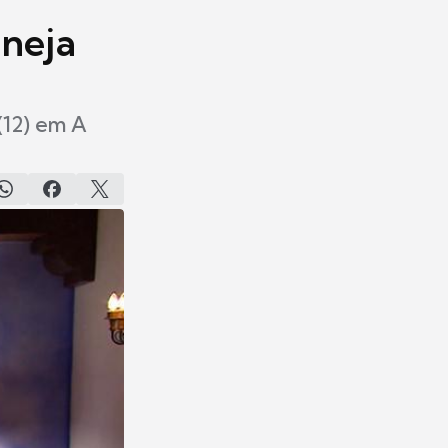
aneja
(12) em A