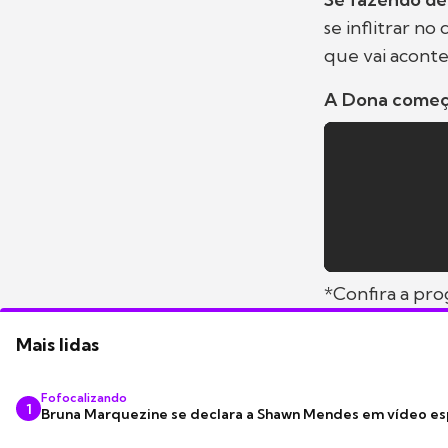
se inflitrar no
que vai aconte
A Dona começa
*Confira a pr
Mais lidas
Fofocalizando
1
Bruna Marquezine se declara a Shawn Mendes em vídeo es