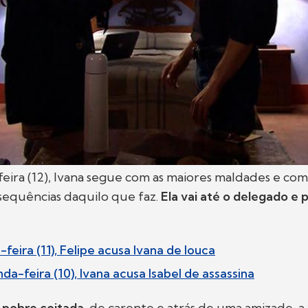
eira (12), Ivana segue com as maiores maldades e com
sequências daquilo que faz.
Ela vai até o delegado e 
feira (11), Felipe acusa Ivana de louca
a-feira (10), Ivana acusa Isabel de assassina
 pobre coitada
, de carente e atrás de uma amizade, a