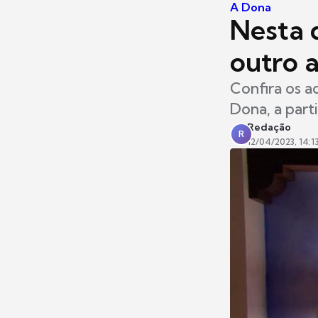
A Dona
Nesta q
outro 
Confira os a
Dona, a part
Redação
R
12/04/2023, 14:1