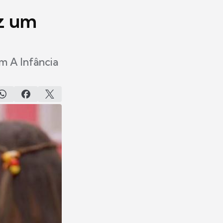
az um
em A Infância