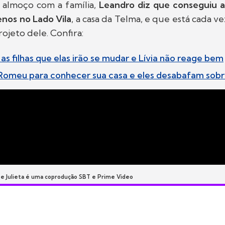
 almoço com a família,
Leandro diz que conseguiu a
renos no Lado Vila
, a casa da Telma, e que está cada v
rojeto dele. Confira:
as filhas que elas irão se mudar e Lívia não reage bem
a Romeu para conhecer sua casa e eles desabafam sobre
 e Julieta é uma coprodução SBT e Prime Video