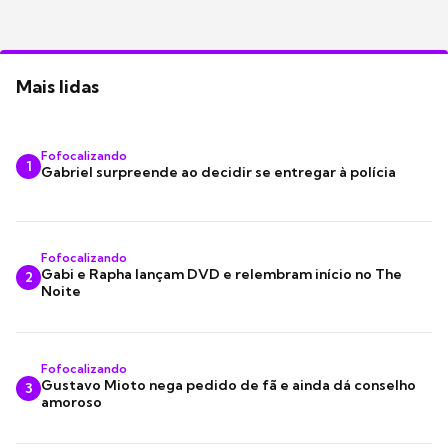
Mais lidas
Fofocalizando
1
Gabriel surpreende ao decidir se entregar à polícia
Fofocalizando
Gabi e Rapha lançam DVD e relembram início no The
2
Noite
Fofocalizando
Gustavo Mioto nega pedido de fã e ainda dá conselho
3
amoroso