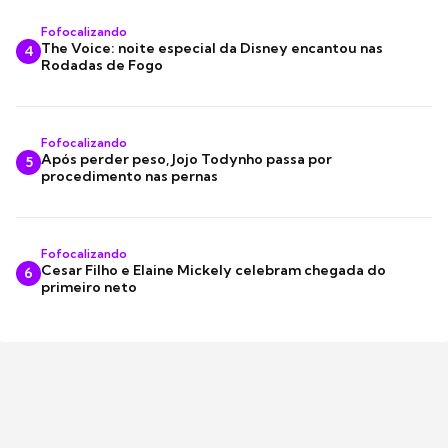
Fofocalizando
The Voice: noite especial da Disney encantou nas
4
Rodadas de Fogo
Fofocalizando
Após perder peso, Jojo Todynho passa por
5
procedimento nas pernas
Fofocalizando
Cesar Filho e Elaine Mickely celebram chegada do
6
primeiro neto