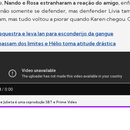
e,
Nando e Rosa estranharam a reação do amigo
, en
 não somente se defender, mas denfender Lívia tam
am, mas tudo voltou a piorar quando Karen chegou. C
equestra e leva Ian para esconderijo da gangue
passam dos limites e Hélio toma atitude drástica
 e Julieta é uma coprodução SBT e Prime Video