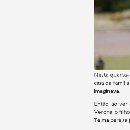
Nesta quarta-f
casa da famíli
imaginava
.
Então, ao ver
Verona, o filh
Telma
para se 