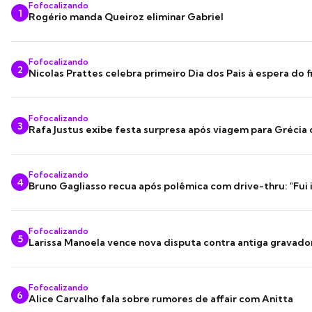
Fofocalizando
1
Rogério manda Queiroz eliminar Gabriel
Fofocalizando
2
Nicolas Prattes celebra primeiro Dia dos Pais à espera do f
Fofocalizando
3
Rafa Justus exibe festa surpresa após viagem para Grécia
Fofocalizando
4
Bruno Gagliasso recua após polêmica com drive-thru: "Fui
Fofocalizando
5
Larissa Manoela vence nova disputa contra antiga gravado
Fofocalizando
6
Alice Carvalho fala sobre rumores de affair com Anitta