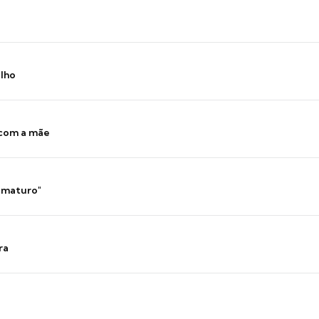
ilho
 com a mãe
 imaturo"
ra