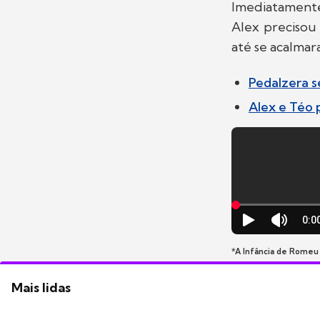
Imediatament
Alex precisou
até se acalmar
Pedalzera s
Alex e Téo 
*A Infância de Romeu
Mais lidas