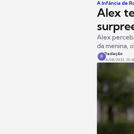
A Infância de R
Alex te
surpre
Alex percebe
da menina, o
Redação
R
16/08/2023, 20: