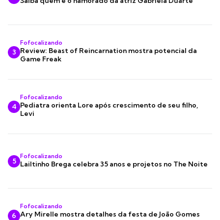
Saiba quem é o namorado da atriz Gabriela Duarte
Fofocalizando
Review: Beast of Reincarnation mostra potencial da
3
Game Freak
Fofocalizando
Pediatra orienta Lore após crescimento de seu filho,
4
Levi
Fofocalizando
5
Lailtinho Brega celebra 35 anos e projetos no The Noite
Fofocalizando
Ary Mirelle mostra detalhes da festa de João Gomes
6