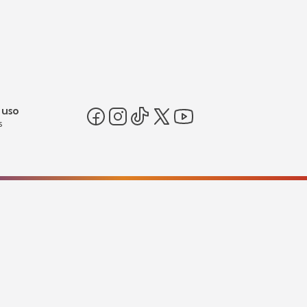
 uso
s