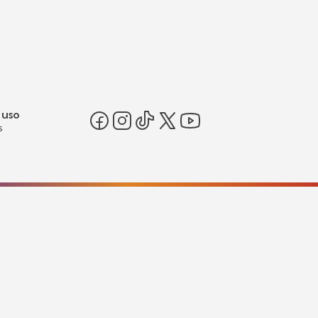
 uso
s