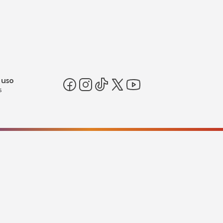
 uso
s