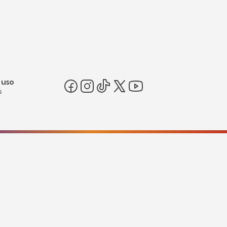
 uso
s