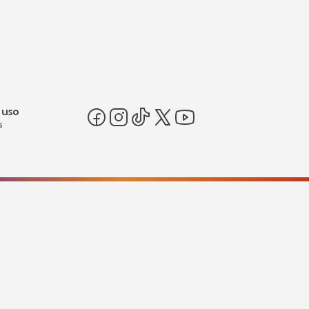
 uso
s