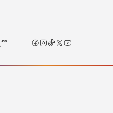
 uso
s