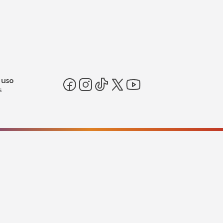
 uso
s