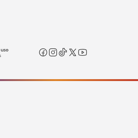
 uso
s