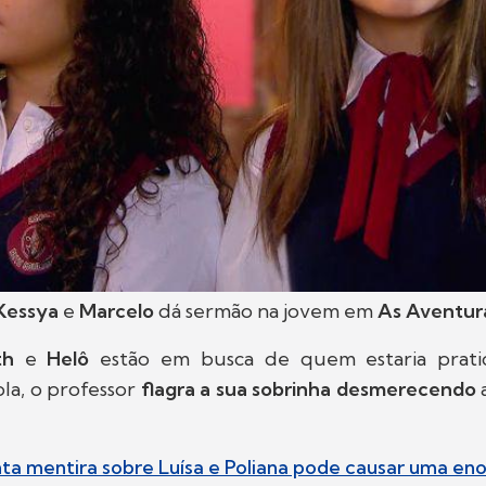
Kessya
e
Marcelo
dá sermão na jovem em
As Aventura
th
e
Helô
estão em busca de quem estaria prat
la, o professor
flagra a sua sobrinha desmerecendo
ta mentira sobre Luísa e Poliana pode causar uma e