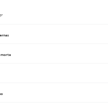
?"
ernas
s morte
no