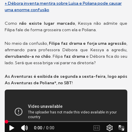
+ Débora inventa mentira sobre Luísa e Poliana pode causar
uma enorme confusão
Como
não existe lugar marcado
, Kessya não admite que
Filipa fale de forma grosseira com ela e Poliana.
No meio da confusão,
Filipa faz drama e forja uma agressão
,
afirmando para professora Débora que Kessya a agrediu,
derrubando-a no chão
. Filipa
faz drama
e Débora fica do seu
lado. Será que essa briga vai parar na diretoria?
As Aventuras é exibida de segunda a sexta-feira, logo após
As Aventuras de Poliana*, no SBT
!