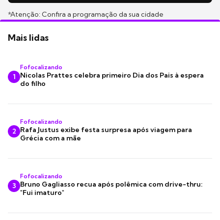
*Atenção: Confira a programação da sua cidade
Mais lidas
Fofocalizando
Nicolas Prattes celebra primeiro Dia dos Pais à espera
1
do filho
Fofocalizando
Rafa Justus exibe festa surpresa após viagem para
2
Grécia com a mãe
Fofocalizando
Bruno Gagliasso recua após polêmica com drive-thru:
3
"Fui imaturo"