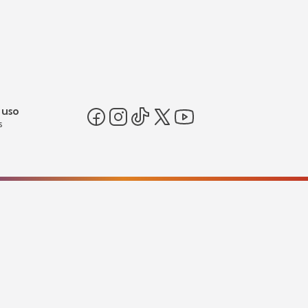
 uso
s