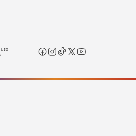
 uso
s