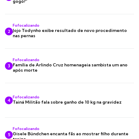
gogó?"
Fofocalizando
Jojo Todynho exibe resultado de novo procedimento
2
nas pernas
Fofocalizando
Família de Arlindo Cruz homenageia sambista um ano
3
após morte
Fofocalizando
4
Tainá Militão fala sobre ganho de 10 kg na gravidez
Fofocalizando
Gisele Bündchen encanta fãs ao mostrar filho durante
5