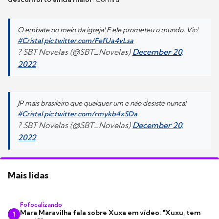
O embate no meio da igreja! E ele prometeu o mundo, Vic!
#Cristal
pic.twitter.com/FefUa4vLsa
? SBT Novelas (@SBT_Novelas)
December 20,
2022
JP mais brasileiro que qualquer um e não desiste nunca!
#Cristal
pic.twitter.com/rmykb4xSDa
? SBT Novelas (@SBT_Novelas)
December 20,
2022
Mais lidas
Fofocalizando
Mara Maravilha fala sobre Xuxa em vídeo: "Xuxu, tem
1